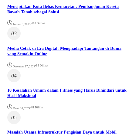
Menciptakan Kota Bebas Kemacetan: Pembangunan Kereta
Bawah Tanah sebagai Solusi
•
102 Dilihat
Januari 5, 2025
03
Media Cetak di Era Digital: Menghadapi Tantangan di Dunia
yang Semakin Online
•
86 Dilihat
Desember 17, 2024
04
10 Kesalahan Umum dalam Fitness yang Harus Dihindari untuk
Hasil Maksimal
•
81 Dilihat
Maret 30, 2024
05
Masalah Utama Infrastruktur Pengisian Daya untuk Mobil