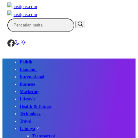
Politik
Ekonomi
Internasional
Business
Marketing
Lifestyle
Health & Fitness
Technology
Travel
Lainnya
Transportasi