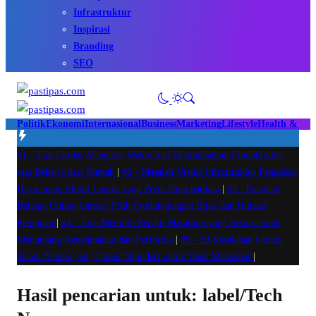
Infrastruktur
Inspirasi
Branding
SEO
Politik
Ekonomi
Internasional
Business
Marketing
Lifestyle
Health & Fit
#1 -
Tips Cerdas Mengatur Waktu dan Meningkatkan Produktivitas
saat Bekerja dari Rumah
|
#2 -
Masalah Utama Infrastruktur Pengisian
Daya untuk Mobil Listrik yang Perlu Diperhatikan
|
#3 -
Panduan
Belanja Online Cerdas: Pilih Produk dengan Bijak dan Hindari
Penipuan
|
#4 -
Tips Memilih Sepatu Marathon yang Sesuai untuk
Menunjang Kenyamanan dan Performa
|
#5 -
10 Kesalahan Umum
dalam Fitness yang Harus Dihindari untuk Hasil Maksimal
|
Hasil pencarian untuk: label/Tech